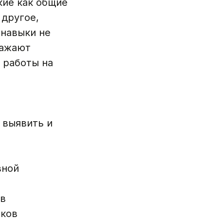
кие как общие
 другое,
 навыки не
ражают
 работы на
 выявить и
вной
ов
иков