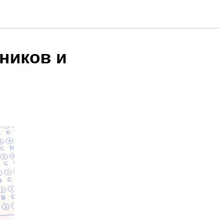
ников и
м