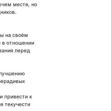
очем месте, но
ников.
ы на своём
я в отношении
вания перед
улучшению
нерадивых
и привести к
я текучести