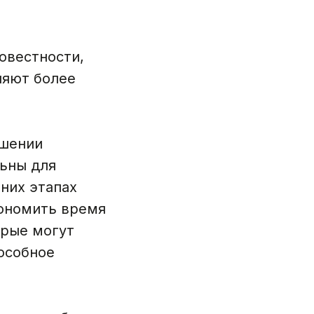
овестности,
ляют более
ошении
ьны для
них этапах
ономить время
орые могут
особное