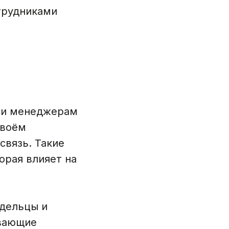
трудниками
 и менеджерам
своём
связь. Такие
орая влияет на
адельцы и
вающие