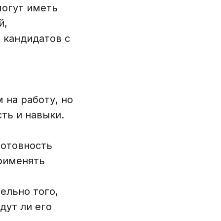
могут иметь
й,
 кандидатов с
 на работу, но
сть и навыки.
готовность
рименять
ельно того,
дут ли его