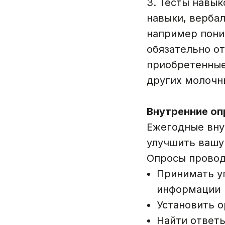
3. Тесты навы
навыки, верба
например пони
обязательно о
приобретенные
других молочн
Внутренние о
Ежегодные вну
улучшить вашу
Опросы провод
Принимать у
информации
Установить о
Найти ответы