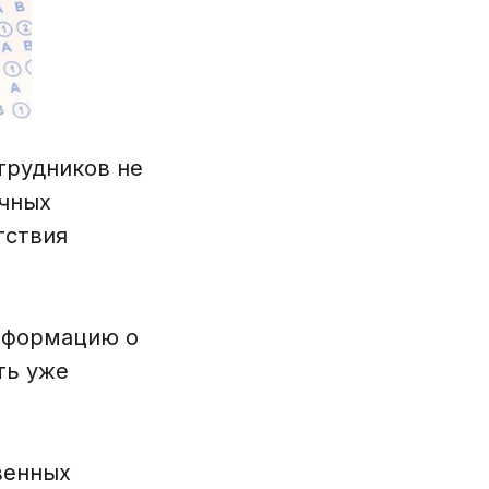
трудников не
чных
тствия
нформацию о
ть уже
венных