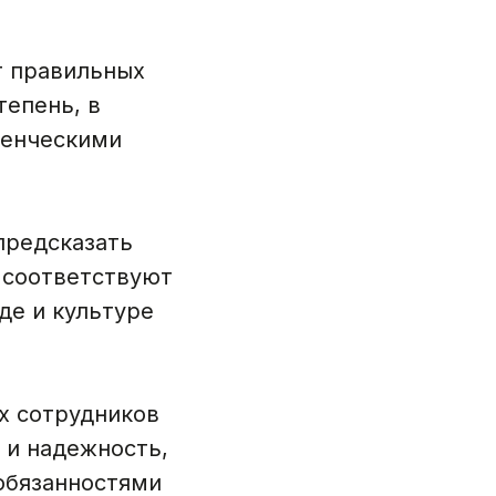
ет правильных
тепень, в
денческими
предсказать
 соответствуют
де и культуре
х сотрудников
 и надежность,
 обязанностями