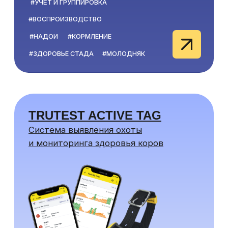
#АНАЛИТИКА
#ВЫЯВЛЕНИЕ ОХОТЫ
#ОТЁЛ
#ОСЕМЕНЕНИЕ
#МОНИТОРИНГ ЗДОРОВЬЯ
ОБОРУДОВАНИЕ
ДЛЯ
ИДЕНТИФИКАЦИИ
УШНЫЕ БИРКИ
УШНЫЕ ЧИПЫ
ВЕСЫ ДЛЯ КРС
СКАНЕРЫ
АППЛИКАТОРЫ (БИРКАЧИ)