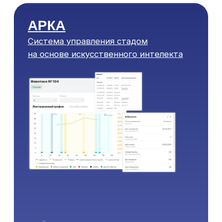
#УЧЁТ И ГРУППИРОВКА
#ВОСПРОИЗВОДСТВО
#НАДОИ
#КОРМЛЕНИЕ
#ЗДОРОВЬЕ СТАДА
#МОЛОДНЯК
TRUTEST ACTIVE TAG
Система выявления охоты
и мониторинга здоровья коров