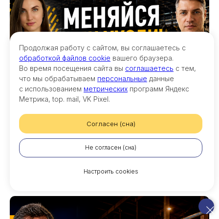
Продолжая работу с сайтом, вы соглашаетесь с
обработкой файлов cookie
вашего браузера.
Во время посещения сайта вы
соглашаетесь
с тем,
что мы обрабатываем
персональные
данные
с использованием
метрических
программ Яндекс
Метрика, top. mail, VK Pixel.
Согласен (сна)
Бизнес без перемен обречен!
Как выживать в животноводстве в 2026 году? Новый выпуск с HR-
Не согласен (сна)
директором Татьяной Снегиревой
16.06.2026
Настроить cookies