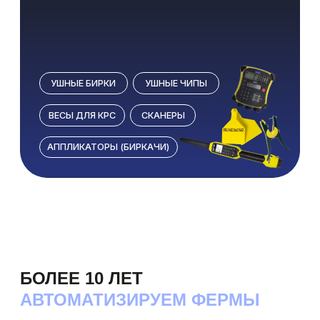
клиентов остаются с нами на год и дольше,
потому что чувствуют реальную заботу
и результат.
Надёжность — наша основа. 12 специалистов
службы поддержки ежедневно сопровождают
клиентов, помогая быстро решать любые
вопросы. А чтобы партнеры всегда были
в курсе новых возможностей, раз в год
мы проводим обучающие программы
и семинары, где делимся опытом
и инструментами для роста.
Digifarm software — это не просто digital-
партнёр, а команда, которая идёт рядом.
О НАС