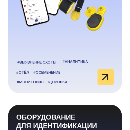
БОЛЕЕ 10 ЛЕТ
АВТОМАТИЗИРУЕМ ФЕРМЫ
Digifarm software — команда из 30
профессионалов, объединённых одной целью:
помогать бизнесу расти в цифре.
Мы строим долгосрочные отношения: 99%