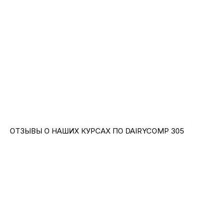
ОСТАЛИСЬ ВОПРОСЫ?
Мы подробно ответим на них
Заполните форму и наш менеджер
свяжется с вами в ближайшее время
ОТЗЫВЫ О НАШИХ КУРСАХ ПО DAIRYCOMP 305
+7
Я согласен с политикой конфиденциальности
и на обработку персональных данных
Отправить заявку