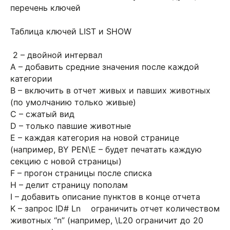
перечень ключей
Таблица ключей LIST и SHOW
2 – двойной интервал
A – добавить средние значения после каждой
категории
B – включить в отчет живых и павших животных
(по умолчанию только живые)
C – сжатый вид
D – только павшие животные
E – каждая категория на новой странице
(например, BY PEN\E – будет печатать каждую
секцию с новой страницы)
F – прогон страницы после списка
H – делит страницу пополам
I – добавить описание пунктов в конце отчета
K – запрос ID# Ln ограничить отчет количеством
животных “n” (например, \L20 ограничит до 20