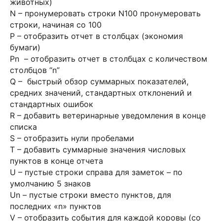
животных)
N – пронумеровать строки N100 пронумеровать
строки, начиная со 100
P – отобразить отчет в столбцах (экономия
бумаги)
Pn – отобразить отчет в столбцах с количеством
столбцов “n”
Q – быстрый обзор суммарных показателей,
средних значений, стандартных отклонений и
стандартных ошибок
R – добавить ветеринарные уведомления в конце
списка
S – отобразить нули пробелами
T – добавить суммарные значения числовых
пунктов в конце отчета
U – пустые строки справа для заметок – по
умолчанию 5 знаков
Un – пустые строки вместо пунктов, для
последних «n» пунктов
V – отобразить события для каждой коровы (со