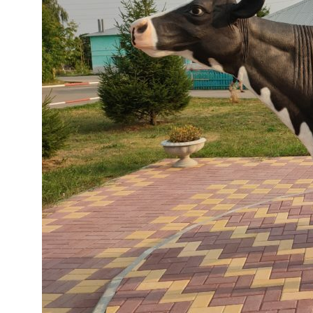
© DIGIFARM SOFTWARE 2026
г. Липецк, ул. Бунина, 15, офис 5
Часы работы: Пн-Пт 08:00-18:00
8-800-707-73-05
hello@dfsoft.ru
Программы
Оборудование
Арка
Ушные бирки
TruTest Active Tag
Ушные чипы
Hybrimin Futter
Сканеры