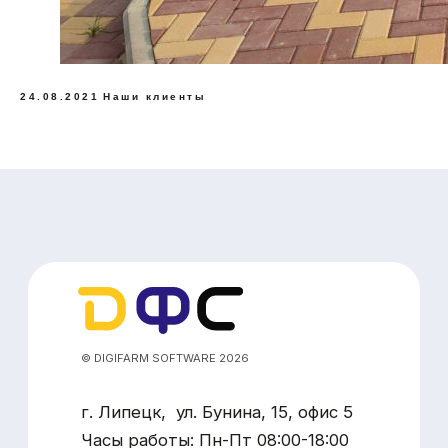
TMR Tracker
Аппликаторы
Heatime Pro
Весы для КРС
DairyComp 305
24.08.2021
Наши клиенты
Услуги
Бесплатное обучение
Бесплатный аудит фермы
Техподдержка HeaTime PRO+
Загрузка контрольных доек
Разработка нестандартных решений
Решение оперативных вопросов
Политика конфиденциальности
Наверх
Юридическая информация
Разработка сайта