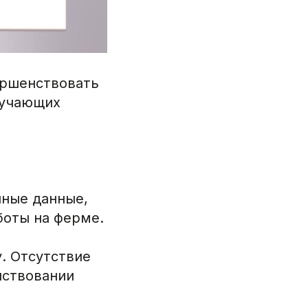
ершенствовать
бучающих
нные данные,
боты на ферме.
. Отсутствие
нствовании