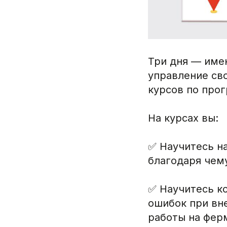
Три дня — име
управление св
курсов по про
На курсах вы:
✅ Научитесь н
благодаря чем
✅ Научитесь к
ошибок при вн
работы на фер