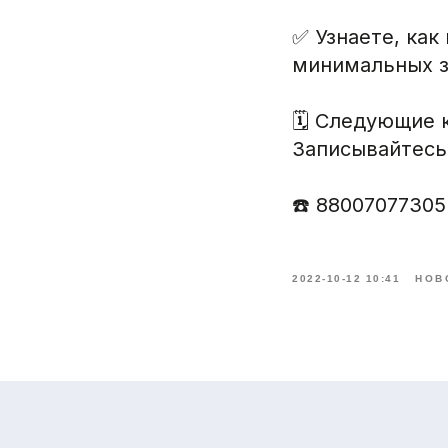
✅ Узнаете, ка
минимальных з
🗓️ Следующие 
Записывайтесь
☎️ 88007077305
2022-10-12 10:41
НОВ
Навигация
Программы
Оборудова
Главная
Арка
Ушные бирки
О нас
TruTest Active Tag
Ушные чипы
Видеообзоры
Hybrimin Futter
Сканеры
Отзывы
TMR Tracker
Аппликатор
Новости
Heatime Pro
Весы для КР
Блог
DairyComp 305