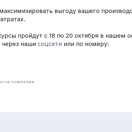
к максимизировать выгоду вашего производ
атратах.
курсы пройдут с 18 по 20 октября в нашем о
 через наши
соцсети
или по номеру:
ОСТИ КОМПАНИИ
ние
Услуги
Бесплатное обучение
Бесплатный аудит фермы
© DI
Техподдержка HeaTime PRO+
ы
Загрузка контрольных доек
г. Л
С
Разработка нестандартных решений
Решение оперативных вопросов
Час