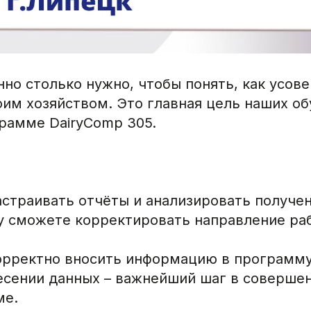
нно столько нужно, чтобы понять, как усов
оим хозяйством. Это главная цель наших о
грамме DairyComp 305.
астраивать отчёты и анализировать получе
у сможете корректировать направление ра
орректно вносить информацию в программу
есении данных – важнейший шаг в соверше
ме.