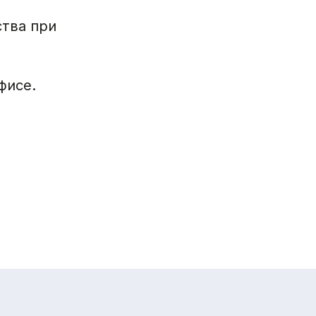
ства при
фисе.
GIFARM SOFTWARE 2026
ипецк, ул. Бунина, 15, офис 5
ы работы: Пн-Пт 08:00-18:00