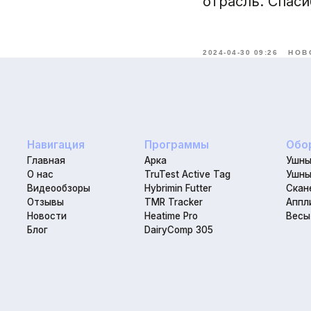
отрасль. Спаси
2024-04-30 09:26
НОВ
Навигация
Программы
Оборудова
Главная
Арка
Ушные бирки
О нас
TruTest Active Tag
Ушные чипы
Видеообзоры
Hybrimin Futter
Сканеры
Отзывы
TMR Tracker
Аппликатор
Новости
Heatime Pro
Весы для КР
Блог
DairyComp 305
Политика конфиденциальности
Юридическая информаци