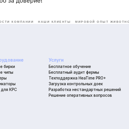
бо за доверие!
ОСТИ КОМПАНИИ
НАШИ КЛИЕНТЫ
МИРОВОЙ ОПЫТ ЖИВОТН
ние
Услуги
Бесплатное обучение
Бесплатный аудит фермы
© DI
Техподдержка HeaTime PRO+
ы
Загрузка контрольных доек
г. Л
С
Разработка нестандартных решений
Решение оперативных вопросов
Час
8
he
я
Разработка сайта
Наверх