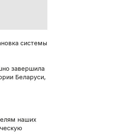
ановка системы
ешно завершила
ории Беларуси,
телям наших
дческую