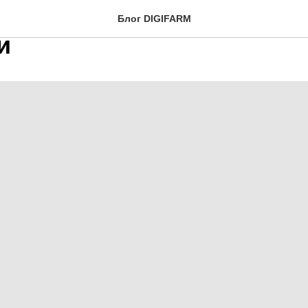
становка системы АРКА 
Блог DIGIFARM
и