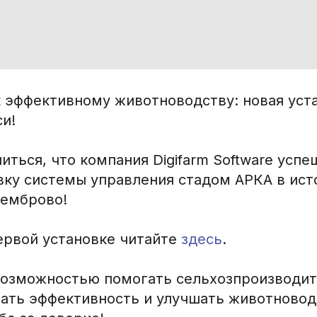
к эффективному животноводству: новая уст
и!
ться, что компания Digifarm Software усп
вку системы управления стадом АРКА в ист
Демброво!
ервой установке читайте
здесь
.
озможностью помогать сельхозпроизводи
ать эффективность и улучшать животново