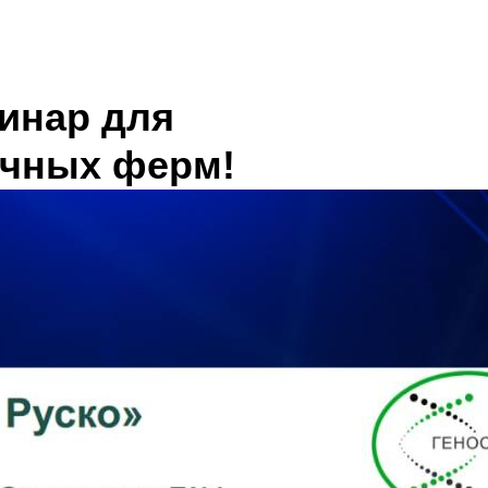
инар для
очных ферм!