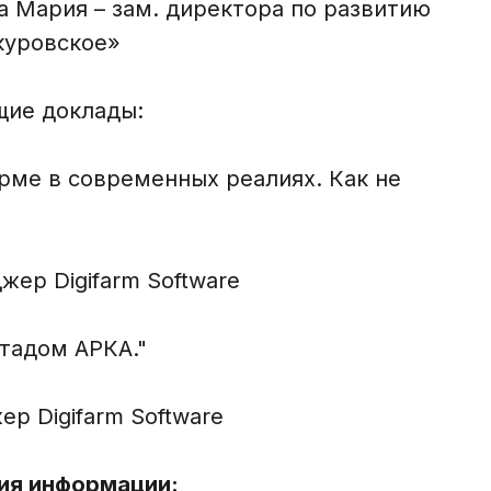
 Мария – зам. директора по развитию
куровское»
щие доклады:
рме в современных реалиях. Как не
ер Digifarm Software
стадом АРКА."
р Digifarm Software
ия информации: