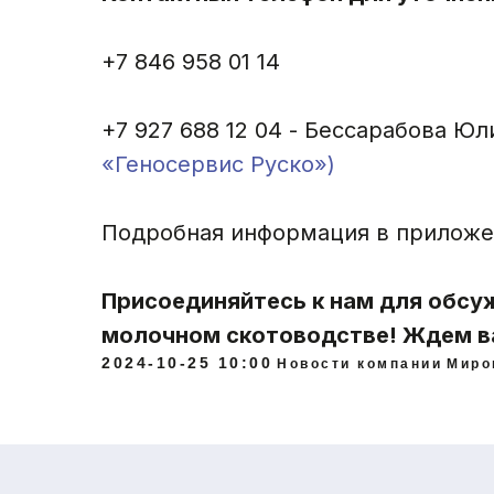
+7 846 958 01 14
+7 927 688 12 04 - Бессарабова Ю
«Геносервис Руско»)
Подробная информация в прилож
Навигация
Программы
Оборудова
Главная
Арка
Ушные бирки
Присоединяйтесь к нам для обсуж
О нас
TruTest Active Tag
Ушные чипы
Видеообзоры
Hybrimin Futter
Сканеры
молочном скотоводстве! Ждем в
Отзывы
TMR Tracker
Аппликатор
Новости
Heatime Pro
Весы для КР
2024-10-25 10:00
Новости компании
Миро
Блог
DairyComp 305