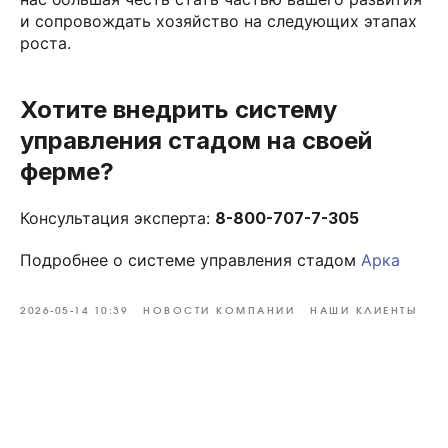
и сопровождать хозяйство на следующих этапах
роста.
Хотите внедрить систему
управления стадом на своей
ферме?
Консультация эксперта:
8-800-707-7-305
© DIGIFARM SOFTWARE 2026
Подробнее о системе управления стадом
Арка
г. Липецк, ул. Бунина, 15, офис 5
Часы работы: Пн-Пт 08:00-18:00
2026-05-14 10:39
НОВОСТИ КОМПАНИИ
НАШИ КЛИЕНТЫ
8-800-707-73-05
hello@dfsoft.ru