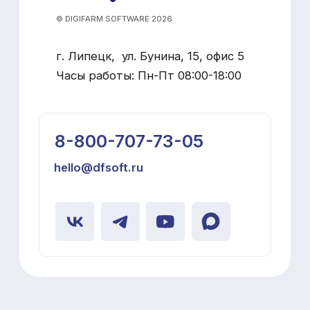
Программы
Оборудование
Арка
Ушные бирки
TruTest Active Tag
Ушные чипы
Hybrimin Futter
Сканеры
TMR Tracker
Аппликаторы
Heatime Pro
Весы для КРС
DairyComp 305
Услуги
Бесплатное обучение
Бесплатный аудит фермы
Техподдержка HeaTime PRO+
Загрузка контрольных доек
Разработка нестандартных решений
Решение оперативных вопросов