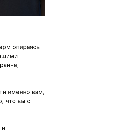
ферм опираясь
нашими
раине,
ти именно вам,
, что вы с
 и