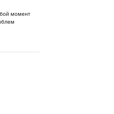
юбой момент
облем