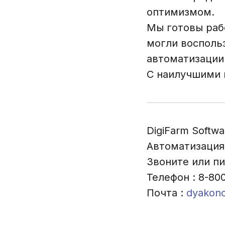
оптимизмом.
Мы готовы рабо
могли восполь
автоматизации
С наилучшими п
DigiFarm Softwa
Автоматизация
Звоните или п
Телефон : 8-80
Почта :
dyakono
Навигация
Программы
Оборудова