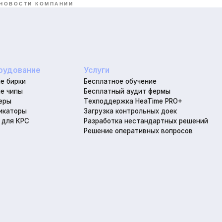
Бесплатное обучение
НОВОСТИ КОМПАНИИ
Бесплатный аудит фермы
© DI
Техподдержка HeaTime PRO+
ы
Загрузка контрольных доек
г. Л
С
Разработка нестандартных решений
Решение оперативных вопросов
Час
8
he
я
Разработка сайта
Наверх