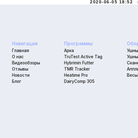
Главная
Арка
Ушные бирки
2020-06-05 18:52
О нас
TruTest Active Tag
Ушные чипы
Видеообзоры
Hybrimin Futter
Сканеры
Отзывы
TMR Tracker
Аппликатор
Новости
Heatime Pro
Весы для КР
Блог
DairyComp 305
Политика конфиденциальности
Юридическая информаци