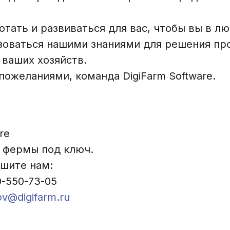
тать и развиваться для вас, чтобы вы в л
зоваться нашими знаниями для решения пр
 ваших хозяйств.
ожеланиями, команда DigiFarm Software.
re
 фермы под ключ.
ишите нам:
0-550-73-05
v@digifarm.ru
ние
Услуги