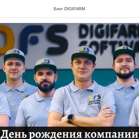
 Software исполнилось 6
Блог DIGIFARM