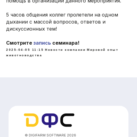
помощь в организации данного мероприятия.
5 часов общения коллег пролетели на одном
дыхании с массой вопросов, ответов и
дискуссионных тем!
Программы
Оборудование
Арка
Ушные бирки
Смотрите
запись
семинара!
TruTest Active Tag
Ушные чипы
2025-04-05 11:15
Новости компании
Мировой опыт
Hybrimin Futter
Сканеры
животноводства
TMR Tracker
Аппликаторы
Heatime Pro
Весы для КРС
DairyComp 305
Услуги
Бесплатное обучение
Бесплатный аудит фермы
Техподдержка HeaTime PRO+
Загрузка контрольных доек
Разработка нестандартных решений
Решение оперативных вопросов