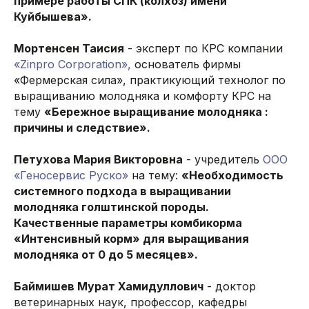
примере работы СПК (колхоз) имени
Куйбышева».
Мортенсен Таисия
- эксперт по КРС компании
«Zinpro Corporation»,
основатель фирмы
«Фермерская сила», практикующий технолог по
выращиванию молодняка и комфорту КРС на
тему
«Бережное выращивание молодняка :
причины и следствие».
Петухова Мария Викторовна
- учредитель
ООО
«Геносервис Руско»
на тему:
«Необходимость
системного подхода в выращивании
молодняка голштинской породы.
Качественные параметры комбикорма
«Интенсивный корм» для выращивания
молодняка от 0 до 5 месяцев».
Баймишев Мурат Хамидуллович
- доктор
ветеринарных наук, профессор, кафедры