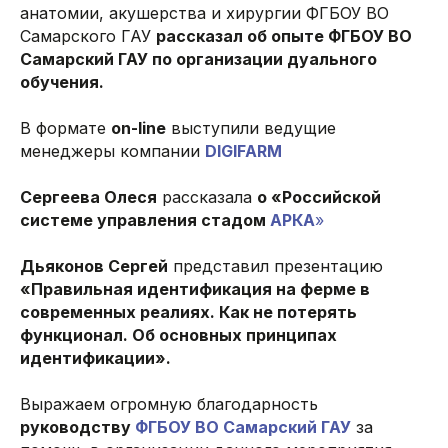
анатомии, акушерства и хирургии ФГБОУ ВО
Самарского ГАУ
рассказал об опыте ФГБОУ ВО
Самарский ГАУ по организации дуального
обучения.
В формате
on-line
выступили ведущие
менеджеры компании
DIGIFARM
Сергеева Олеся
рассказала
о «Российской
системе управления стадом
АРКА
»
© DIGIFARM SOFTWARE 2026
Дьяконов Сергей
представил презентацию
«Правильная идентификация на ферме в
г. Липецк, ул. Бунина, 15, офис 5
современных реалиях. Как не потерять
Часы работы: Пн-Пт 08:00-18:00
функционал. Об основных принципах
идентификации».
8-800-707-73-05
Выражаем огромную благодарность
hello@dfsoft.ru
руководству
ФГБОУ ВО Самарский ГАУ
за