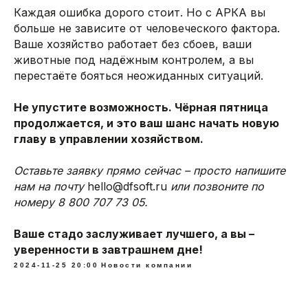
Каждая ошибка дорого стоит. Но с АРКА вы
больше не зависите от человеческого фактора.
Ваше хозяйство работает без сбоев, ваши
животные под надёжным контролем, а вы
перестаёте бояться неожиданных ситуаций.
Программы
Оборудование
Не упустите возможность. Чёрная пятница
Арка
Ушные бирки
TruTest Active Tag
Ушные чипы
продолжается, и это ваш шанс начать новую
Hybrimin Futter
Сканеры
главу в управлении хозяйством.
TMR Tracker
Аппликаторы
Heatime Pro
Весы для КРС
Оставьте заявку прямо сейчас – просто напишите
DairyComp 305
нам на почту
hello@dfsoft.ru
или позвоните по
номеру 8 800 707 73 05.
Ваше стадо заслуживает лучшего, а вы –
Услуги
уверенности в завтрашнем дне!
Бесплатное обучение
2024-11-25 20:00
Новости компании
Бесплатный аудит фермы
Техподдержка HeaTime PRO+
Загрузка контрольных доек
Разработка нестандартных решений