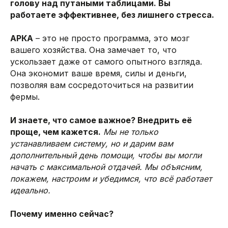
голову над путаными таблицами. Вы
работаете эффективнее, без лишнего стресса.
АРКА
– это не просто программа, это мозг
вашего хозяйства. Она замечает то, что
ускользает даже от самого опытного взгляда.
Она экономит ваше время, силы и деньги,
позволяя вам сосредоточиться на развитии
фермы.
И знаете, что самое важное? Внедрить её
проще, чем кажется.
Мы не только
© DIGIFARM SOFTWARE 2026
устанавливаем систему, но и дарим вам
дополнительный день помощи, чтобы вы могли
г. Липецк, ул. Бунина, 15, офис 5
начать с максимальной отдачей. Мы объясним,
Часы работы: Пн-Пт 08:00-18:00
покажем, настроим и убедимся, что всё работает
идеально.
8-800-707-73-05
Почему именно сейчас?
hello@dfsoft.ru