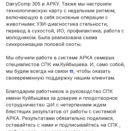
DairyComp 305 в АРКУ. Также мы настроили
технологическую карту с недельным ритмом,
включающую в себя основные операции с
животными: УЗИ-диагностика стельности,
перевод в сухостой, ИО, профилактика, работа с
молодняком. Была реализована схема
синхронизации половой охоты.
Мы обучили работе в системе АРКА семерых
специалистов СПК им.Куйбышева. И, само собой,
мы будем всегда на связи
☎️
, чтобы оказать
своевременную поддержку нашим клиентам.
Благодарим работников и руководство СПК
© DIGIFARM SOFTWARE 2026
имени Куйбышева за доверие и плодотворное
г. Липецк, ул. Бунина, 15, офис 5
сотрудничество 🤝И с нетерпением ждем
Часы работы: Пн-Пт 08:00-18:00
блестящих результатов от работы с системой
АРКА. Результатами обязательно поделимся,
оставайтесь с нами и подписывайтесь на СПК ,
8-800-707-73-05