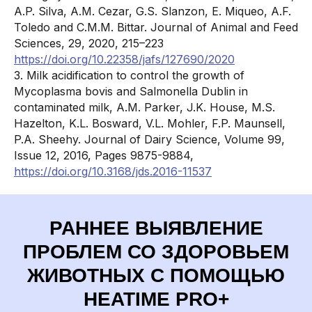
A.P. Silva, A.M. Cezar, G.S. Slanzon, E. Miqueo, A.F.
Toledo and C.M.M. Bittar. Journal of Animal and Feed
8-800-707-73-05
Sciences, 29, 2020, 215–223
hello@dfsoft.ru
https://doi.org/10.22358/jafs/127690/2020
3. Milk acidification to control the growth of
Mycoplasma bovis and Salmonella Dublin in
contaminated milk, A.M. Parker, J.K. House, M.S.
Hazelton, K.L. Bosward, V.L. Mohler, F.P. Maunsell,
P.A. Sheehy. Journal of Dairy Science, Volume 99,
Issue 12, 2016, Pages 9875-9884,
Программы
Оборудование
https://doi.org/10.3168/jds.2016-11537
Арка
Ушные бирки
TruTest Active Tag
Ушные чипы
Hybrimin Futter
Сканеры
TMR Tracker
Аппликаторы
РАННЕЕ ВЫЯВЛЕНИЕ
Heatime Pro
Весы для КРС
DairyComp 305
ПРОБЛЕМ СО ЗДОРОВЬЕМ
ЖИВОТНЫХ С ПОМОЩЬЮ
HEATIME PRO+
Услуги