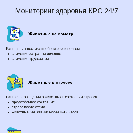
Бесплатное обучение
Мониторинг здоровья КРС 24/7
Бесплатный аудит фермы
Техподдержка HeaTime PRO+
Загрузка контрольных доек
Разработка нестандартных решений
Решение оперативных вопросов
Животные на осмотр
Ранняя диагностика проблем со здоровьем:
снижение затрат на лечение
снижение трудозатрат
Политика конфиденциальности
Наверх
Юридическая информация
Разработка сайта
Животные в стрессе
Ранние оповещения о животных в состоянии стресса:
предотёльное состояние
стресс после отела
животные без жвачки более 8-12 часов