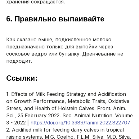
хранения сокращается.
6. Правильно выпаивайте
Как сказано выше, подкисленное молоко
предназначено только для выпойки через
сосковое ведро или бутылку. Дренчевание не
подходит.
Cсылки:
1. Effects of Milk Feeding Strategy and Acidification
on Growth Performance, Metabolic Traits, Oxidative
Stress, and Health of Holstein Calves. Front. Anim.
© DIGIFARM SOFTWARE 2026
Sci., 25 February 2022. Sec. Animal Nutrition. Volume
3 - 2022 |
https://doi.org/10.3389/fanim.2022.822707
г. Липецк, ул. Бунина, 15, офис 5
2. Acidified milk for feeding dairy calves in tropical
Часы работы: Пн-Пт 08:00-18:00
raising systems. M.G. Coelho, F.L.M. Silva, M.D. Silva,